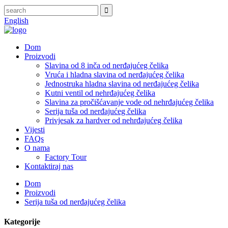
English
Dom
Proizvodi
Slavina od 8 inča od nerđajućeg čelika
Vruća i hladna slavina od nerđajućeg čelika
Jednostruka hladna slavina od nerđajućeg čelika
Kutni ventil od nehrđajućeg čelika
Slavina za pročišćavanje vode od nehrđajućeg čelika
Serija tuša od nerđajućeg čelika
Privjesak za hardver od nehrđajućeg čelika
Vijesti
FAQs
O nama
Factory Tour
Kontaktiraj nas
Dom
Proizvodi
Serija tuša od nerđajućeg čelika
Kategorije