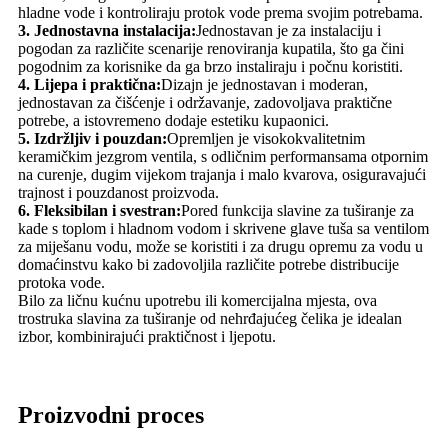
hladne vode i kontroliraju protok vode prema svojim potrebama.
3. Jednostavna instalacija:
Jednostavan je za instalaciju i
pogodan za različite scenarije renoviranja kupatila, što ga čini
pogodnim za korisnike da ga brzo instaliraju i počnu koristiti.
4. Lijepa i praktična:
Dizajn je jednostavan i moderan,
jednostavan za čišćenje i održavanje, zadovoljava praktične
potrebe, a istovremeno dodaje estetiku kupaonici.
5. Izdržljiv i pouzdan:
Opremljen je visokokvalitetnim
keramičkim jezgrom ventila, s odličnim performansama otpornim
na curenje, dugim vijekom trajanja i malo kvarova, osiguravajući
trajnost i pouzdanost proizvoda.
6. Fleksibilan i svestran:
Pored funkcija slavine za tuširanje za
kade s toplom i hladnom vodom i skrivene glave tuša sa ventilom
za miješanu vodu, može se koristiti i za drugu opremu za vodu u
domaćinstvu kako bi zadovoljila različite potrebe distribucije
protoka vode.
Bilo za ličnu kućnu upotrebu ili komercijalna mjesta, ova
trostruka slavina za tuširanje od nehrđajućeg čelika je idealan
izbor, kombinirajući praktičnost i ljepotu.
Proizvodni proces