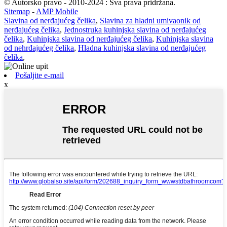
© Autorsko pravo - 2010-2024 : Sva prava pridržana.
Sitemap
-
AMP Mobile
Slavina od nerđajućeg čelika
,
Slavina za hladni umivaonik od
nerđajućeg čelika
,
Jednostruka kuhinjska slavina od nerđajućeg
čelika
,
Kuhinjska slavina od nerđajućeg čelika
,
Kuhinjska slavina
od nehrđajućeg čelika
,
Hladna kuhinjska slavina od nerđajućeg
čelika
,
Pošaljite e-mail
x