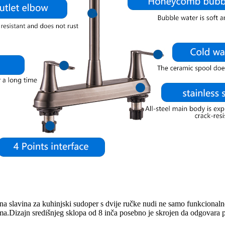
lna slavina za kuhinjski sudoper s dvije ručke nudi ne samo funkcionaln
a.Dizajn središnjeg sklopa od 8 inča posebno je skrojen da odgovara pa