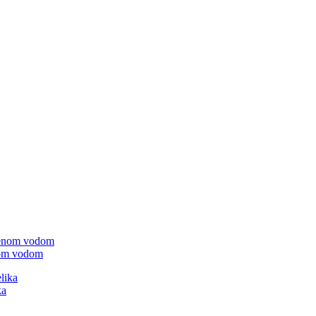
enom vodom
ka