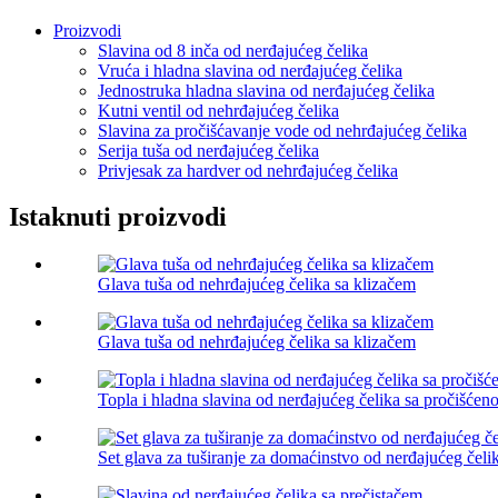
Proizvodi
Slavina od 8 inča od nerđajućeg čelika
Vruća i hladna slavina od nerđajućeg čelika
Jednostruka hladna slavina od nerđajućeg čelika
Kutni ventil od nehrđajućeg čelika
Slavina za pročišćavanje vode od nehrđajućeg čelika
Serija tuša od nerđajućeg čelika
Privjesak za hardver od nehrđajućeg čelika
Istaknuti proizvodi
Glava tuša od nehrđajućeg čelika sa klizačem
Glava tuša od nehrđajućeg čelika sa klizačem
Topla i hladna slavina od nerđajućeg čelika sa pročišć
Set glava za tuširanje za domaćinstvo od nerđajućeg čeli