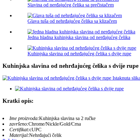
Slavina od nerđajućeg čelika sa prečistačem
Glava tuša od nehrđajućeg čelika sa klizačem
Jedna hladna kuhinjska slavina od nerđajućeg čelika
Kuhinjska slavina od nehrđajućeg čelika s dvije rupe
Kuhinjska slavina od nehrđajućeg čelika s dvije rupe
Kratki opis:
Ime proizvoda:
Kuhinjska slavina sa 2 ručke
završeno:
Chrome/Nickle/Gold/Crna
Certifikat:
cUPC
Materijal:
Nehrđajući čelik