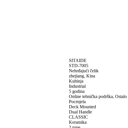
SITAIDE
STD-7005
Nehrđajući čelik
zhejiang, Kina
Kuhinja
Industrial
5 godina
Online tehnička podrška, Ostalo
Pocrnjela
Deck Mounted
Dual Handle
CLASSIC
Keramika
2 rupe