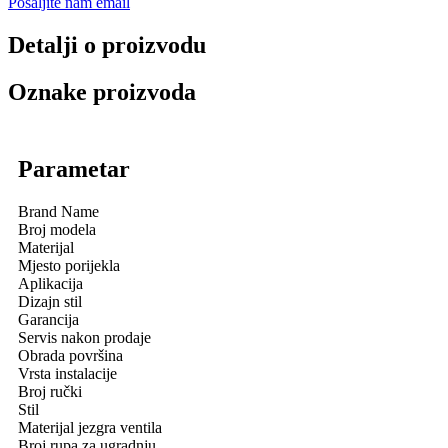
Pošaljite nam email
Detalji o proizvodu
Oznake proizvoda
Parametar
Brand Name
Broj modela
Materijal
Mjesto porijekla
Aplikacija
Dizajn stil
Garancija
Servis nakon prodaje
Obrada površina
Vrsta instalacije
Broj ručki
Stil
Materijal jezgra ventila
Broj rupa za ugradnju