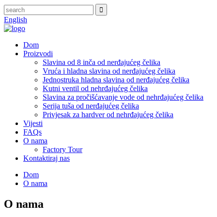
English
Dom
Proizvodi
Slavina od 8 inča od nerđajućeg čelika
Vruća i hladna slavina od nerđajućeg čelika
Jednostruka hladna slavina od nerđajućeg čelika
Kutni ventil od nehrđajućeg čelika
Slavina za pročišćavanje vode od nehrđajućeg čelika
Serija tuša od nerđajućeg čelika
Privjesak za hardver od nehrđajućeg čelika
Vijesti
FAQs
O nama
Factory Tour
Kontaktiraj nas
Dom
O nama
O nama