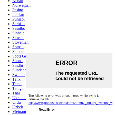
Nepali
Norwegian
Pashto
Persian
Punjabi
Serbian
Sesotho
Sinhala
Slovak
Slovenian
Somali
Samoan
Scots Gaelic
Shona
Sindhi
Sundanese
Swahili
Tajik
Tamil
Telugu
Thai
Ukrainian
Urdu
Uzbek
Vietnamese