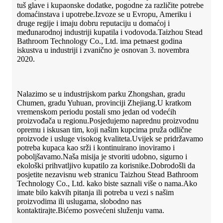
tuš glave i kupaonske dodatke, pogodne za različite potrebe
domaćinstava i upotrebe.Izvoze se u Evropu, Ameriku i
druge regije i imaju dobru reputaciju u domaćoj i
međunarodnoj industriji kupatila i vodovoda.Taizhou Stead
Bathroom Technology Co., Ltd. ima petnaest godina
iskustva u industriji i zvanično je osnovan 3. novembra
2020.
Nalazimo se u industrijskom parku Zhongshan, gradu
Chumen, gradu Yuhuan, provinciji Zhejiang.U kratkom
vremenskom periodu postali smo jedan od vodećih
proizvođača u regionu.Posjedujemo naprednu proizvodnu
opremu i iskusan tim, koji našim kupcima pruža odlične
proizvode i usluge visokog kvaliteta.Uvijek se pridržavamo
potreba kupaca kao srži i kontinuirano inoviramo i
poboljšavamo.Naša misija je stvoriti udobno, sigurno i
ekološki prihvatljivo kupatilo za korisnike.Dobrodošli da
posjetite nezavisnu web stranicu Taizhou Stead Bathroom
Technology Co., Ltd. kako biste saznali više o nama.Ako
imate bilo kakvih pitanja ili potreba u vezi s našim
proizvodima ili uslugama, slobodno nas
kontaktirajte.Bićemo posvećeni služenju vama.