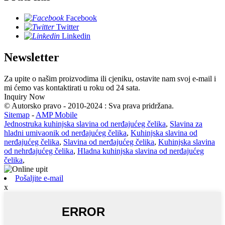
Facebook
Twitter
Linkedin
Newsletter
Za upite o našim proizvodima ili cjeniku, ostavite nam svoj e-mail i
mi ćemo vas kontaktirati u roku od 24 sata.
Inquiry Now
© Autorsko pravo - 2010-2024 : Sva prava pridržana.
Sitemap
-
AMP Mobile
Jednostruka kuhinjska slavina od nerđajućeg čelika
,
Slavina za
hladni umivaonik od nerđajućeg čelika
,
Kuhinjska slavina od
nerđajućeg čelika
,
Slavina od nerđajućeg čelika
,
Kuhinjska slavina
od nehrđajućeg čelika
,
Hladna kuhinjska slavina od nerđajućeg
čelika
,
Pošaljite e-mail
x