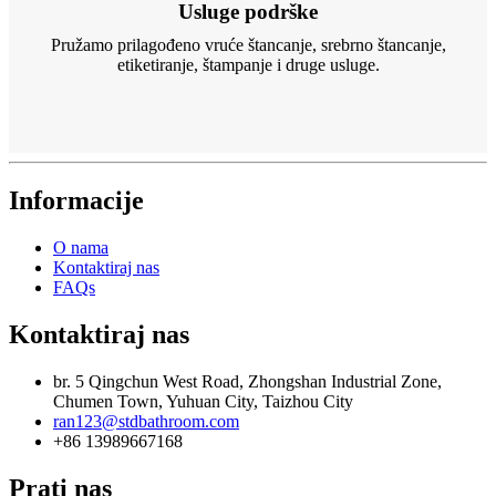
Usluge podrške
Pružamo prilagođeno vruće štancanje, srebrno štancanje,
etiketiranje, štampanje i druge usluge.
Informacije
O nama
Kontaktiraj nas
FAQs
Kontaktiraj nas
br. 5 Qingchun West Road, Zhongshan Industrial Zone,
Chumen Town, Yuhuan City, Taizhou City
ran123@stdbathroom.com
+86 13989667168
Prati nas