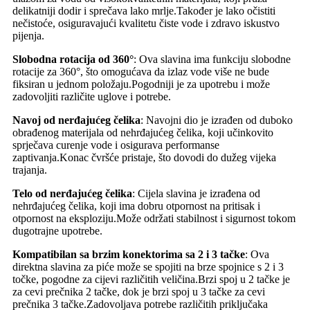
delikatniji dodir i sprečava lako mrlje.Također je lako očistiti
nečistoće, osiguravajući kvalitetu čiste vode i zdravo iskustvo
pijenja.
Slobodna rotacija od 360°
: Ova slavina ima funkciju slobodne
rotacije za 360°, što omogućava da izlaz vode više ne bude
fiksiran u jednom položaju.Pogodniji je za upotrebu i može
zadovoljiti različite uglove i potrebe.
Navoj od nerđajućeg čelika
: Navojni dio je izrađen od duboko
obrađenog materijala od nehrđajućeg čelika, koji učinkovito
sprječava curenje vode i osigurava performanse
zaptivanja.Konac čvršće pristaje, što dovodi do dužeg vijeka
trajanja.
Telo od nerđajućeg čelika
: Cijela slavina je izrađena od
nehrđajućeg čelika, koji ima dobru otpornost na pritisak i
otpornost na eksploziju.Može održati stabilnost i sigurnost tokom
dugotrajne upotrebe.
Kompatibilan sa brzim konektorima sa 2 i 3 tačke
: Ova
direktna slavina za piće može se spojiti na brze spojnice s 2 i 3
točke, pogodne za cijevi različitih veličina.Brzi spoj u 2 tačke je
za cevi prečnika 2 tačke, dok je brzi spoj u 3 tačke za cevi
prečnika 3 tačke.Zadovoljava potrebe različitih priključaka