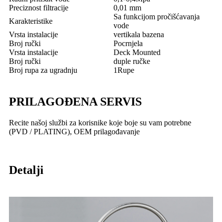
Preciznost filtracije
0,01 mm
Sa funkcijom pročišćavanja
Karakteristike
vode
Vrsta instalacije
vertikala bazena
Broj ručki
Pocrnjela
Vrsta instalacije
Deck Mounted
Broj ručki
duple ručke
Broj rupa za ugradnju
1
Rupe
PRILAGOĐENA SERVIS
Recite našoj službi za korisnike koje boje su vam potrebne
(PVD / PLATING), OEM prilagođavanje
Detalji