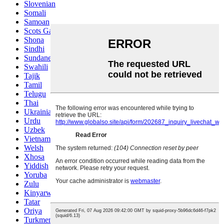
Slovenian
Somali
Samoan
Scots Gaelic
Shona
Sindhi
Sundanese
Swahili
Tajik
Tamil
Telugu
Thai
Ukrainian
Urdu
Uzbek
Vietnamese
Welsh
Xhosa
Yiddish
Yoruba
Zulu
Kinyarwanda
Tatar
Oriya
Turkmen