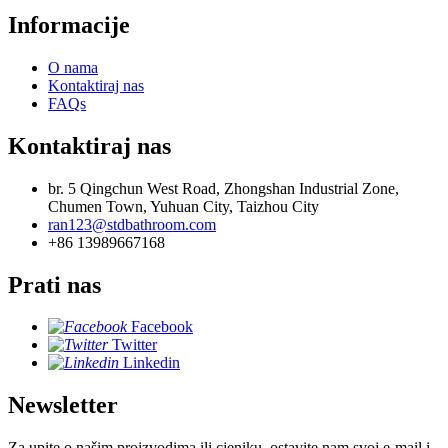
Informacije
O nama
Kontaktiraj nas
FAQs
Kontaktiraj nas
br. 5 Qingchun West Road, Zhongshan Industrial Zone,
Chumen Town, Yuhuan City, Taizhou City
ran123@stdbathroom.com
+86 13989667168
Prati nas
Facebook
Twitter
Linkedin
Newsletter
Za upite o našim proizvodima ili cjeniku, ostavite nam svoj e-mail i