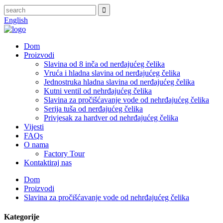
English
Dom
Proizvodi
Slavina od 8 inča od nerđajućeg čelika
Vruća i hladna slavina od nerđajućeg čelika
Jednostruka hladna slavina od nerđajućeg čelika
Kutni ventil od nehrđajućeg čelika
Slavina za pročišćavanje vode od nehrđajućeg čelika
Serija tuša od nerđajućeg čelika
Privjesak za hardver od nehrđajućeg čelika
Vijesti
FAQs
O nama
Factory Tour
Kontaktiraj nas
Dom
Proizvodi
Slavina za pročišćavanje vode od nehrđajućeg čelika
Kategorije