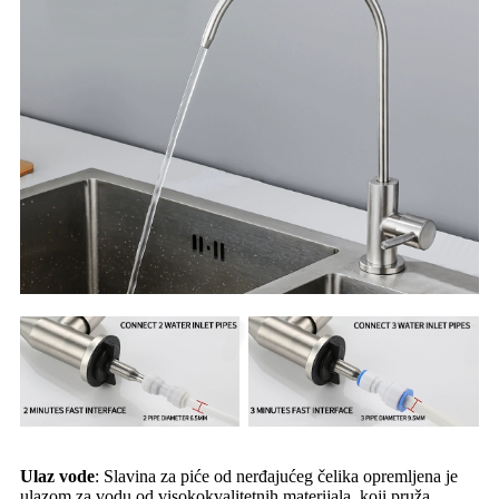
Ulaz vode
: Slavina za piće od nerđajućeg čelika opremljena je
ulazom za vodu od visokokvalitetnih materijala, koji pruža