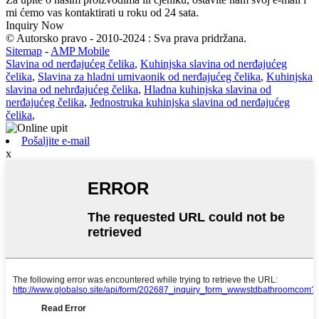
mi ćemo vas kontaktirati u roku od 24 sata.
Inquiry Now
© Autorsko pravo - 2010-2024 : Sva prava pridržana.
Sitemap
-
AMP Mobile
Slavina od nerđajućeg čelika
,
Kuhinjska slavina od nerđajućeg
čelika
,
Slavina za hladni umivaonik od nerđajućeg čelika
,
Kuhinjska
slavina od nehrđajućeg čelika
,
Hladna kuhinjska slavina od
nerđajućeg čelika
,
Jednostruka kuhinjska slavina od nerđajućeg
čelika
,
Pošaljite e-mail
x