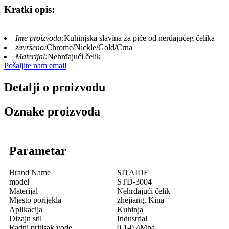
Kratki opis:
Ime proizvoda:
Kuhinjska slavina za piće od nerđajućeg čelika
završeno:
Chrome/Nickle/Gold/Crna
Materijal:
Nehrđajući čelik
Pošaljite nam email
Detalji o proizvodu
Oznake proizvoda
Parametar
Brand Name
SITAIDE
model
STD-3004
Materijal
Nehrđajući čelik
Mjesto porijekla
zhejiang, Kina
Aplikacija
Kuhinja
Dizajn stil
Industrial
Radni pritisak vode
0,1-0,4Mpa