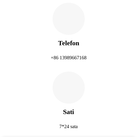
Telefon
+86 13989667168
Sati
7*24 sata