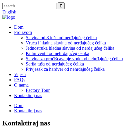
English
Dom
Proizvodi
Slavina od 8 inča od nerđajućeg čelika
Vruća i hladna slavina od nerđajućeg čelika
Jednostruka hladna slavina od nerđajućeg čelika
Kutni ventil od nehrđajućeg čelika
Slavina za pročišćavanje vode od nehrđajućeg čelika
Serija tuša od nerđajućeg čelika
Privjesak za hardver od nehrđajućeg čelika
Vijesti
FAQs
O nama
Factory Tour
Kontaktiraj nas
Dom
Kontaktiraj nas
Kontaktiraj nas