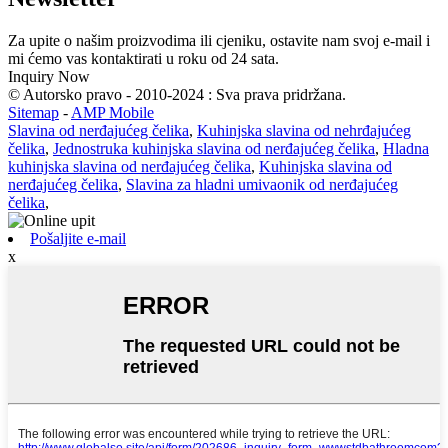
Za upite o našim proizvodima ili cjeniku, ostavite nam svoj e-mail i
mi ćemo vas kontaktirati u roku od 24 sata.
Inquiry Now
© Autorsko pravo - 2010-2024 : Sva prava pridržana.
Sitemap
-
AMP Mobile
Slavina od nerđajućeg čelika
,
Kuhinjska slavina od nehrđajućeg
čelika
,
Jednostruka kuhinjska slavina od nerđajućeg čelika
,
Hladna
kuhinjska slavina od nerđajućeg čelika
,
Kuhinjska slavina od
nerđajućeg čelika
,
Slavina za hladni umivaonik od nerđajućeg
čelika
,
Pošaljite e-mail
x