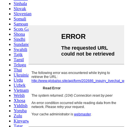
Sinhala
Slovak
Slovenian
Somali
Samoan
Scots Gaelic
Shona
Sindhi
Sundanese
Swahili
Tajik
Tamil
Telugu
Thai
Ukrainian
Urdu
Uzbek
Vietnamese
Welsh
Xhosa
Yiddish
Yoruba
Zulu
Kinyarwanda
Tatar