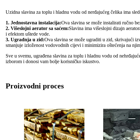
Uzidna slavina za toplu i hladnu vodu od nerđajućeg čelika ima sled
1. Jednostavna instalacija:
Ova slavina se može instalirati ručno be
2. Višeslojni aerator sa saćem:
Slavina ima višeslojni dizajn aerato
i efektom uštede vode.
3. Ugradnja u zid:
Ova slavina se može ugraditi u zid, skrivajući i
smanjuje izloženost vodovodnih cijevi i minimizira oštećenja na nji
Sve u svemu, ugrađena slavina za toplu i hladnu vodu od nehrđajućeg
izborom i donosi vam bolje korisničko iskustvo.
Proizvodni proces