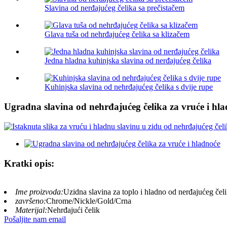
Slavina od nerđajućeg čelika sa prečistačem
Glava tuša od nehrđajućeg čelika sa klizačem
Jedna hladna kuhinjska slavina od nerđajućeg čelika
Kuhinjska slavina od nehrđajućeg čelika s dvije rupe
Ugradna slavina od nehrđajućeg čelika za vruće i hl
Kratki opis:
Ime proizvoda:
Uzidna slavina za toplo i hladno od nerđajućeg čel
završeno:
Chrome/Nickle/Gold/Crna
Materijal:
Nehrđajući čelik
Pošaljite nam email