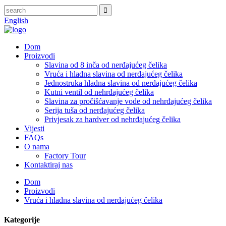
English
Dom
Proizvodi
Slavina od 8 inča od nerđajućeg čelika
Vruća i hladna slavina od nerđajućeg čelika
Jednostruka hladna slavina od nerđajućeg čelika
Kutni ventil od nehrđajućeg čelika
Slavina za pročišćavanje vode od nehrđajućeg čelika
Serija tuša od nerđajućeg čelika
Privjesak za hardver od nehrđajućeg čelika
Vijesti
FAQs
O nama
Factory Tour
Kontaktiraj nas
Dom
Proizvodi
Vruća i hladna slavina od nerđajućeg čelika
Kategorije