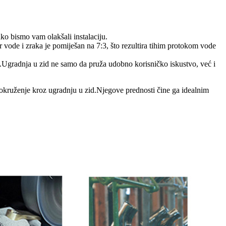
ko bismo vam olakšali instalaciju.
r vode i zraka je pomiješan na 7:3, što rezultira tihim protokom vode
im.Ugradnja u zid ne samo da pruža udobno korisničko iskustvo, već i
e okruženje kroz ugradnju u zid.Njegove prednosti čine ga idealnim