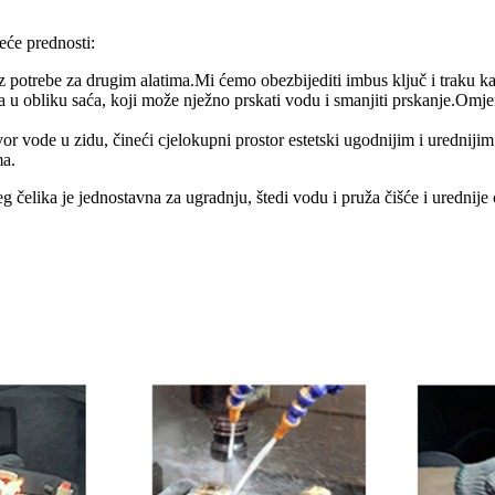
eće prednosti:
z potrebe za drugim alatima.Mi ćemo obezbijediti imbus ključ i traku ka
ra u obliku saća, koji može nježno prskati vodu i smanjiti prskanje.Omje
zvor vode u zidu, čineći cjelokupni prostor estetski ugodnijim i urednij
ma.
 čelika je jednostavna za ugradnju, štedi vodu i pruža čišće i urednij