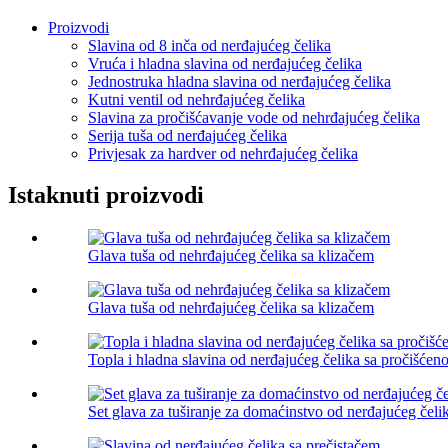
Proizvodi
Slavina od 8 inča od nerđajućeg čelika
Vruća i hladna slavina od nerđajućeg čelika
Jednostruka hladna slavina od nerđajućeg čelika
Kutni ventil od nehrđajućeg čelika
Slavina za pročišćavanje vode od nehrđajućeg čelika
Serija tuša od nerđajućeg čelika
Privjesak za hardver od nehrđajućeg čelika
Istaknuti proizvodi
Glava tuša od nehrđajućeg čelika sa klizačem
Glava tuša od nehrđajućeg čelika sa klizačem
Topla i hladna slavina od nerđajućeg čelika sa pročišć
Set glava za tuširanje za domaćinstvo od nerđajućeg čeli