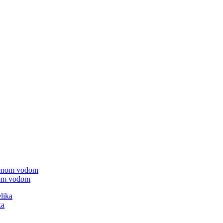
enom vodom
ka