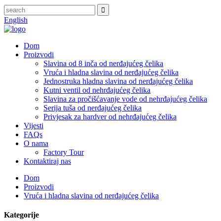
English
Dom
Proizvodi
Slavina od 8 inča od nerđajućeg čelika
Vruća i hladna slavina od nerđajućeg čelika
Jednostruka hladna slavina od nerđajućeg čelika
Kutni ventil od nehrđajućeg čelika
Slavina za pročišćavanje vode od nehrđajućeg čelika
Serija tuša od nerđajućeg čelika
Privjesak za hardver od nehrđajućeg čelika
Vijesti
FAQs
O nama
Factory Tour
Kontaktiraj nas
Dom
Proizvodi
Vruća i hladna slavina od nerđajućeg čelika
Kategorije