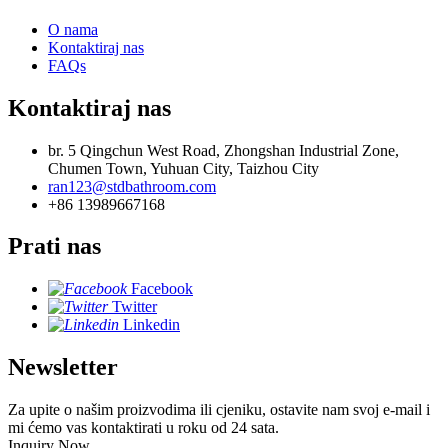
O nama
Kontaktiraj nas
FAQs
Kontaktiraj nas
br. 5 Qingchun West Road, Zhongshan Industrial Zone,
Chumen Town, Yuhuan City, Taizhou City
ran123@stdbathroom.com
+86 13989667168
Prati nas
Facebook
Twitter
Linkedin
Newsletter
Za upite o našim proizvodima ili cjeniku, ostavite nam svoj e-mail i
mi ćemo vas kontaktirati u roku od 24 sata.
Inquiry Now