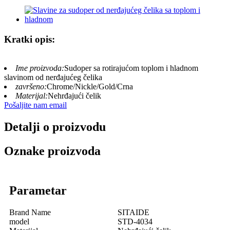
Kratki opis:
Ime proizvoda:
Sudoper sa rotirajućom toplom i hladnom
slavinom od nerđajućeg čelika
završeno:
Chrome/Nickle/Gold/Crna
Materijal:
Nehrđajući čelik
Pošaljite nam email
Detalji o proizvodu
Oznake proizvoda
Parametar
Brand Name
SITAIDE
model
STD-4034