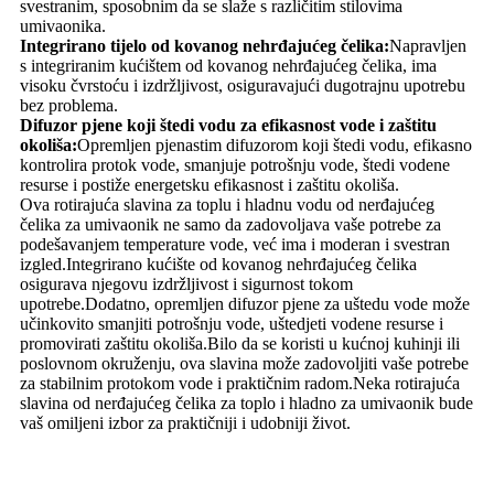
svestranim, sposobnim da se slaže s različitim stilovima
umivaonika.
Integrirano tijelo od kovanog nehrđajućeg čelika:
Napravljen
s integriranim kućištem od kovanog nehrđajućeg čelika, ima
visoku čvrstoću i izdržljivost, osiguravajući dugotrajnu upotrebu
bez problema.
Difuzor pjene koji štedi vodu za efikasnost vode i zaštitu
okoliša:
Opremljen pjenastim difuzorom koji štedi vodu, efikasno
kontrolira protok vode, smanjuje potrošnju vode, štedi vodene
resurse i postiže energetsku efikasnost i zaštitu okoliša.
Ova rotirajuća slavina za toplu i hladnu vodu od nerđajućeg
čelika za umivaonik ne samo da zadovoljava vaše potrebe za
podešavanjem temperature vode, već ima i moderan i svestran
izgled.Integrirano kućište od kovanog nehrđajućeg čelika
osigurava njegovu izdržljivost i sigurnost tokom
upotrebe.Dodatno, opremljen difuzor pjene za uštedu vode može
učinkovito smanjiti potrošnju vode, uštedjeti vodene resurse i
promovirati zaštitu okoliša.Bilo da se koristi u kućnoj kuhinji ili
poslovnom okruženju, ova slavina može zadovoljiti vaše potrebe
za stabilnim protokom vode i praktičnim radom.Neka rotirajuća
slavina od nerđajućeg čelika za toplo i hladno za umivaonik bude
vaš omiljeni izbor za praktičniji i udobniji život.