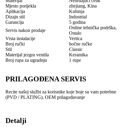
Materijal
Nehrđajući čelik
Mjesto porijekla
zhejiang, Kina
Aplikacija
Kuhinja
Dizajn stil
Industrial
Garancija
5 godina
Online tehnička podrška,
Servis nakon prodaje
Ostalo
Vrsta instalacije
Vertica
Broj ručki
bočne ručke
Stil
Classic
Materijal jezgra ventila
Keramika
Broj rupa za ugradnju
1 rupe
PRILAGOĐENA SERVIS
Recite našoj službi za korisnike koje boje su vam potrebne
(PVD / PLATING), OEM prilagođavanje
Detalji