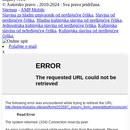
© Autorsko pravo - 2010-2024 : Sva prava pridržana.
Sitemap
-
AMP Mobile
Slavina za hladni umivaonik od nerđajućeg čelika
,
Slavina od
nerđajućeg čelika
,
Hladna kuhinjska slavina od nerđajućeg čelika
,
Jednostruka kuhinjska slavina od nerđajućeg čelika
,
Kuhinjska
slavina od nehrđajućeg čelika
,
Kuhinjska slavina od nerđajućeg
čelika
,
Pošaljite e-mail
x