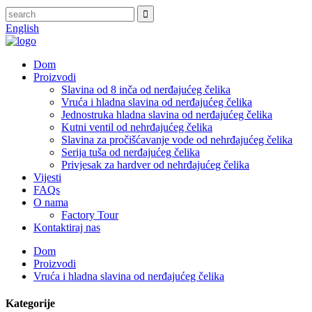
English
Dom
Proizvodi
Slavina od 8 inča od nerđajućeg čelika
Vruća i hladna slavina od nerđajućeg čelika
Jednostruka hladna slavina od nerđajućeg čelika
Kutni ventil od nehrđajućeg čelika
Slavina za pročišćavanje vode od nehrđajućeg čelika
Serija tuša od nerđajućeg čelika
Privjesak za hardver od nehrđajućeg čelika
Vijesti
FAQs
O nama
Factory Tour
Kontaktiraj nas
Dom
Proizvodi
Vruća i hladna slavina od nerđajućeg čelika
Kategorije