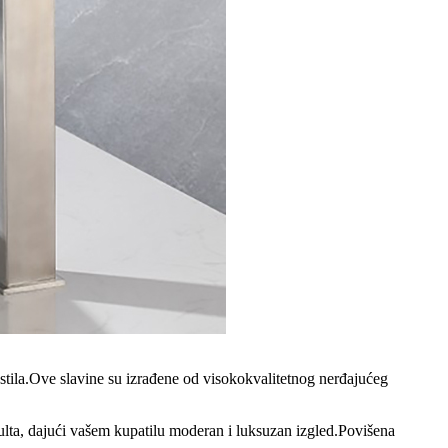
stila.Ove slavine su izrađene od visokokvalitetnog nerđajućeg
pulta, dajući vašem kupatilu moderan i luksuzan izgled.Povišena