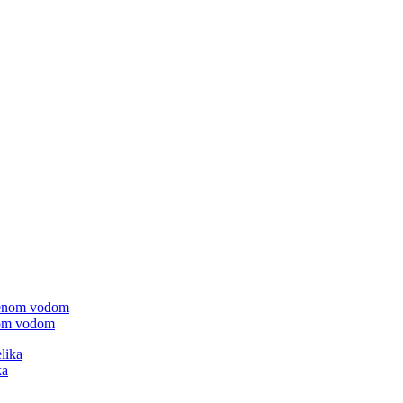
enom vodom
ka