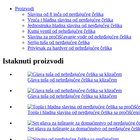
Proizvodi
Slavina od 8 inča od nerđajućeg čelika
Vruća i hladna slavina od nerđajućeg čelika
Jednostruka hladna slavina od nerđajućeg čelika
Kutni ventil od nehrđajućeg čelika
Slavina za pročišćavanje vode od nehrđajućeg čelika
Serija tuša od nerđajućeg čelika
Privjesak za hardver od nehrđajućeg čelika
Istaknuti proizvodi
Glava tuša od nehrđajućeg čelika sa klizačem
Glava tuša od nehrđajućeg čelika sa klizačem
Topla i hladna slavina od nerđajućeg čelika sa pročišć
Set glava za tuširanje za domaćinstvo od nerđajućeg čeli