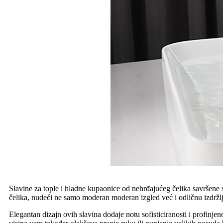
Slavine za tople i hladne kupaonice od nehrđajućeg čelika savršene 
čelika, nudeći ne samo moderan moderan izgled već i odličnu izdržlji
Elegantan dizajn ovih slavina dodaje notu sofisticiranosti i profinj