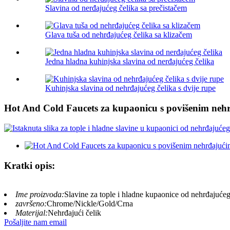
Slavina od nerđajućeg čelika sa prečistačem
Glava tuša od nehrđajućeg čelika sa klizačem
Jedna hladna kuhinjska slavina od nerđajućeg čelika
Kuhinjska slavina od nehrđajućeg čelika s dvije rupe
Hot And Cold Faucets za kupaonicu s povišenim neh
Kratki opis:
Ime proizvoda:
Slavine za tople i hladne kupaonice od nehrđajućeg
završeno:
Chrome/Nickle/Gold/Crna
Materijal:
Nehrđajući čelik
Pošaljite nam email