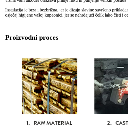
visina vam također olakšava pranje ruku ili punjenje velikih posuda
Instalacija je brza i bezbrižna, jer je dizajn slavine savršeno prik
osjećaj higijene vašoj kupaonici, jer se nehrđajući čelik lako čisti i ot
Proizvodni proces