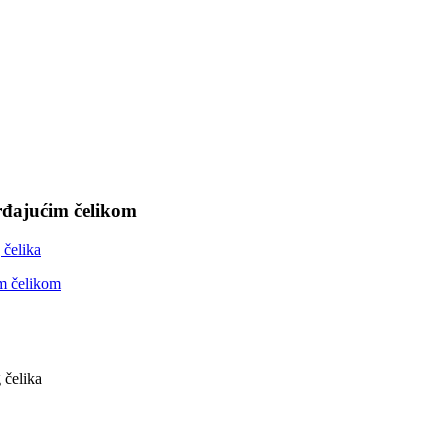
rđajućim čelikom
 čelika