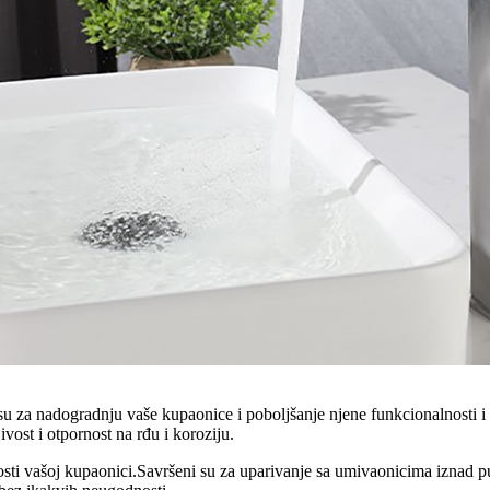
su za nadogradnju vaše kupaonice i poboljšanje njene funkcionalnosti i 
vost i otpornost na rđu i koroziju.
enosti vašoj kupaonici.Savršeni su za uparivanje sa umivaonicima iznad 